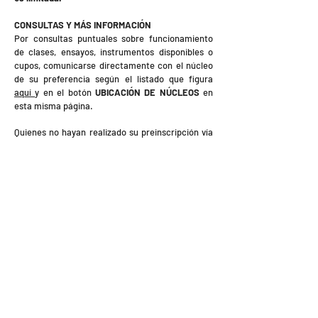
CONSULTAS Y MÁS INFORMACIÓN
Por consultas puntuales sobre funcionamiento
de clases, ensayos, instrumentos disponibles o
cupos, comunicarse directamente con el núcleo
de su preferencia según el listado que figura
aquí
y en el botón
UBICACIÓN DE NÚCLEOS
en
esta misma página.
Quienes no hayan realizado su preinscripción vía
online deberán esperar al período de
inscripciones presenciales de cada núcleo. Para
lo cual recomendamos contactarse
directamente con el núcleo de interés.
IMPORTANTE
Para los alumnos que cursaron en 2025 no es
necesario realizar las reinscripciones por esta
vía.
La forma de reinscripción les será comunicada
por la Dirección / Coordinación de cada núcleo.
FORMULARIO DE PREINSCRIPCIÓN