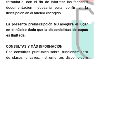
formulario, con el fin de informar las fechas y
documentación necesaria para confirmar la
inscripción en el núcleo escogido.
La presente preinscripción NO asegura el lugar
en el núcleo dado que la disponibilidad de cupos
es limitada.
CONSULTAS Y MÁS INFORMACIÓN
Por consultas puntuales sobre funcionamiento
de clases, ensayos, instrumentos disponibles o
cupos, comunicarse directamente con el núcleo
de su preferencia según el listado que figura
aquí
y en el botón
UBICACIÓN DE NÚCLEOS
en esta
misma página.
Quienes no hayan realizado su preinscripción vía
online deberán esperar al período de
inscripciones presenciales de cada núcleo. Para
lo cual recomendamos contactarse
directamente con el núcleo de interés.
IMPORTANTE
Para los alumnos que cursaron en 2021 no es